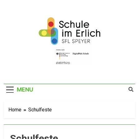
SFL Schule Im
Im Erlich 67a – 67346 Speyer – Tel. 06232
141760
Erlich Speyer
MENU
Home
Schulfeste
Schulfeste