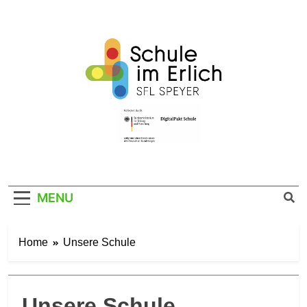
Skip
to
content
SFL Schule Im
Im Erlich 67a – 67346 Speyer – Tel. 06232
141760
Erlich Speyer
MENU
Home
Unsere Schule
Unsere Schule