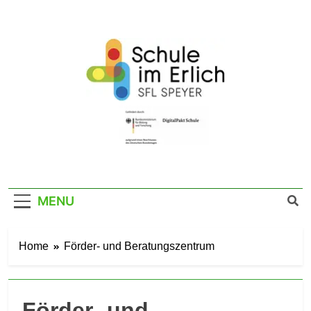
Skip
to
content
SFL Schule Im
Im Erlich 67a – 67346 Speyer – Tel. 06232
141760
Erlich Speyer
MENU
Home
Förder- und Beratungszentrum
Förder- und