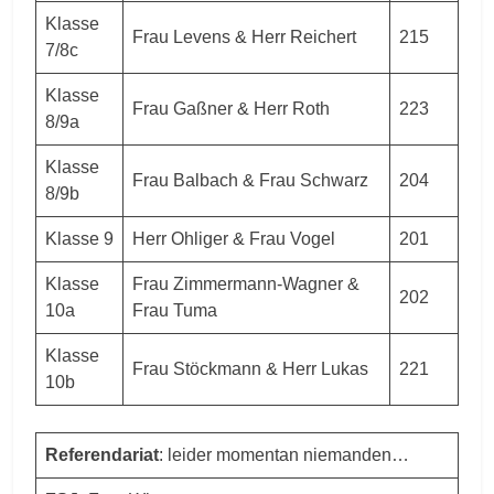
Klasse
Frau Levens & Herr Reichert
215
7/8c
Klasse
Frau Gaßner & Herr Roth
223
8/9a
Klasse
Frau Balbach & Frau Schwarz
204
8/9b
Klasse 9
Herr Ohliger & Frau Vogel
201
Klasse
Frau Zimmermann-Wagner &
202
10a
Frau Tuma
Klasse
Frau Stöckmann & Herr Lukas
221
10b
Referendariat
: leider momentan niemanden…