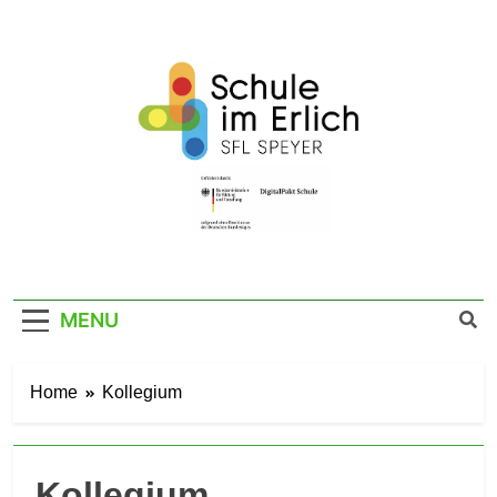
Skip
to
content
SFL Schule Im
Im Erlich 67a – 67346 Speyer – Tel. 06232
141760
Erlich Speyer
MENU
Home
Kollegium
Kollegium