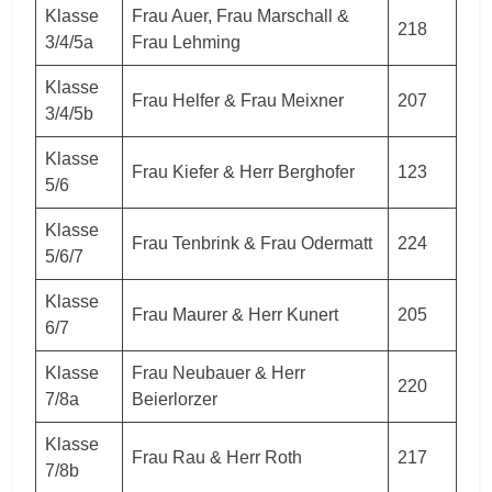
Klasse
Frau Auer, Frau Marschall &
218
3/4/5a
Frau Lehming
Klasse
Frau Helfer & Frau Meixner
207
3/4/5b
Klasse
Frau Kiefer & Herr Berghofer
123
5/6
Klasse
Frau Tenbrink & Frau Odermatt
224
5/6/7
Klasse
Frau Maurer & Herr Kunert
205
6/7
Klasse
Frau Neubauer & Herr
220
7/8a
Beierlorzer
Klasse
Frau Rau & Herr Roth
217
7/8b