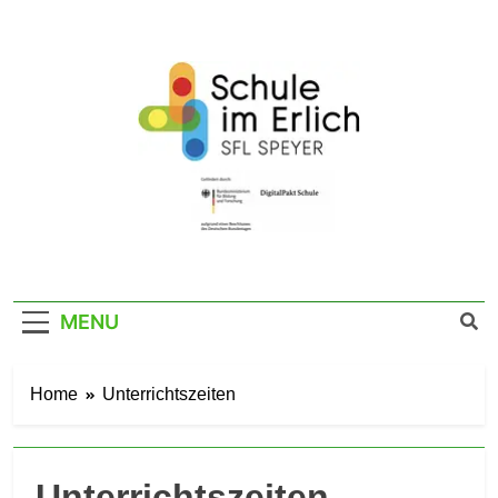
Skip
to
content
SFL Schule Im
Im Erlich 67a – 67346 Speyer – Tel. 06232
141760
Erlich Speyer
MENU
Home
Unterrichtszeiten
Unterrichtszeiten