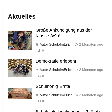
Aktuelles
Große Ankündigung aus der
Klasse 8/9a!
Autor SchuleImErlich
2 Monaten ago
0
Demokratie erleben!
Autor SchuleImErlich
2 Monaten ago
0
Schulhonig-Ernte
Autor SchuleImErlich
2 Monaten ago
0
Schule als Lieblingsort – 2. Platz