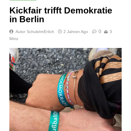
Kickfair trifft Demokratie
in Berlin
0
Autor SchuleImErlich
2 Jahren Ago
3
Mins