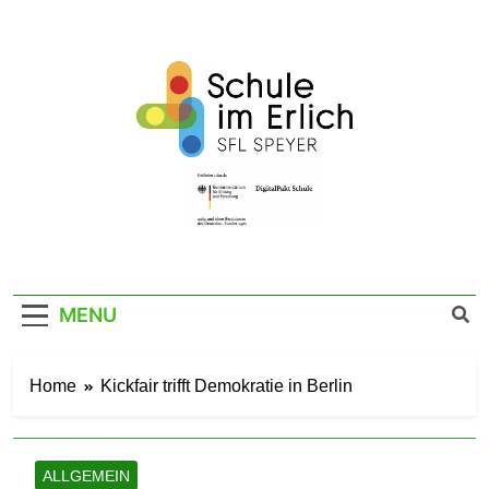
Skip
to
content
SFL Schule Im
Im Erlich 67a – 67346 Speyer – Tel. 06232
141760
Erlich Speyer
MENU
Home
Kickfair trifft Demokratie in Berlin
ALLGEMEIN