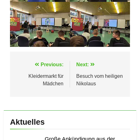
Beitragsnavigation
Previous:
Next:
Kleidermarkt für
Besuch vom heiligen
Mädchen
Nikolaus
Aktuelles
Große Ankündigung aus der