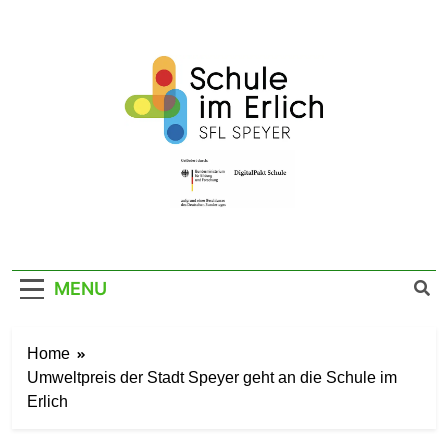
Skip
to
content
SFL Schule Im
Im Erlich 67a – 67346 Speyer – Tel. 06232
141760
Erlich Speyer
MENU
Home
Umweltpreis der Stadt Speyer geht an die Schule im
Erlich