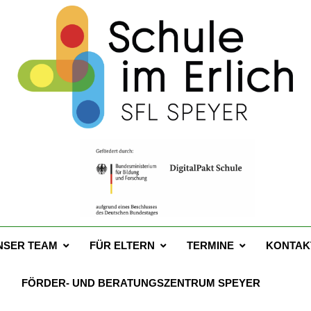
 Schule Im Erlich Spey
67a – 67346 Speyer – Tel. 06232 141760
NSER TEAM
FÜR ELTERN
TERMINE
KONTAK
FÖRDER- UND BERATUNGSZENTRUM SPEYER