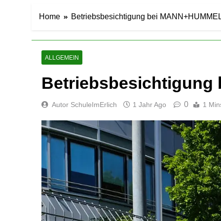
Home
Betriebsbesichtigung bei MANN+HUMME
ALLGEMEIN
Betriebsbesichtigun
0
Autor SchuleImErlich
1 Jahr Ago
1 Min