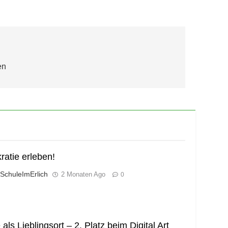
en
atie erleben!
 SchuleImErlich
2 Monaten Ago
0
als Lieblingsort – 2. Platz beim Digital Art