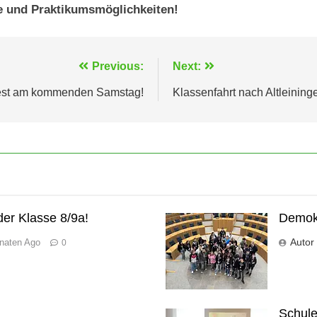
e und Praktikumsmöglichkeiten!
Previous:
Next:
est am kommenden Samstag!
Klassenfahrt nach Altleining
er Klasse 8/9a!
Demokr
Autor
naten Ago
0
Schule 