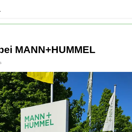
L
g bei MANN+HUMMEL
s