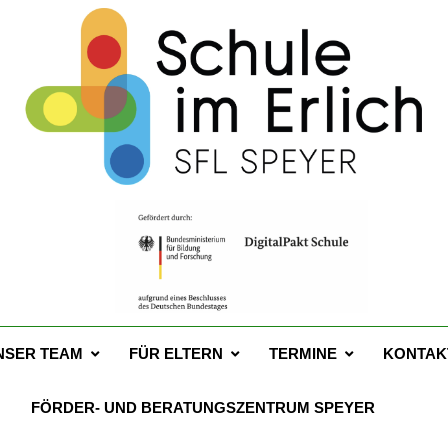
 Schule Im Erlich Spey
67a – 67346 Speyer – Tel. 06232 141760
NSER TEAM
FÜR ELTERN
TERMINE
KONTAK
FÖRDER- UND BERATUNGSZENTRUM SPEYER