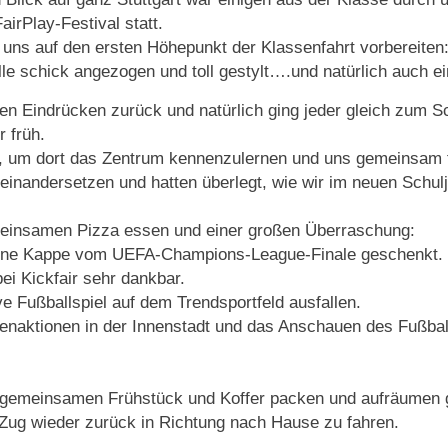
irPlay-Festival statt.
uns auf den ersten Höhepunkt der Klassenfahrt vorbereiten
e schick angezogen und toll gestylt….und natürlich auch ei
ren Eindrücken zurück und natürlich ging jeder gleich zum 
 früh.
ern, um dort das Zentrum kennenzulernen und uns gemeinsam f
nandersetzen und hatten überlegt, wie wir im neuen Schul
emeinsamen Pizza essen und einer großen Überraschung:
eine Kappe vom UEFA-Champions-League-Finale geschenkt.
bei Kickfair sehr dankbar.
 Fußballspiel auf dem Trendsportfeld ausfallen.
penaktionen in der Innenstadt und das Anschauen des Fußbal
emeinsamen Frühstück und Koffer packen und aufräumen gi
 Zug wieder zurück in Richtung nach Hause zu fahren.