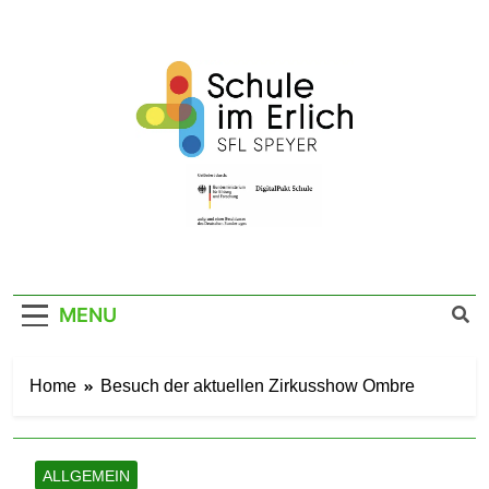
Skip
to
content
SFL Schule Im
Im Erlich 67a – 67346 Speyer – Tel. 06232
141760
Erlich Speyer
MENU
Home
Besuch der aktuellen Zirkusshow Ombre
ALLGEMEIN