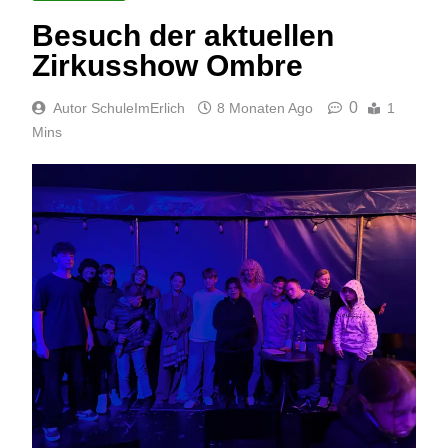
Besuch der aktuellen
Zirkusshow Ombre
0
Autor SchuleImErlich
8 Monaten Ago
1
Mins