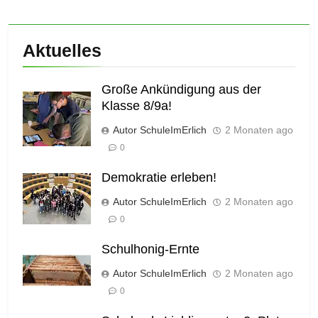
Aktuelles
Große Ankündigung aus der
Klasse 8/9a!
Autor SchuleImErlich
2 Monaten ago
0
Demokratie erleben!
Autor SchuleImErlich
2 Monaten ago
0
Schulhonig-Ernte
Autor SchuleImErlich
2 Monaten ago
0