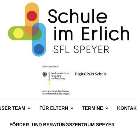
 Schule Im Erlich Spey
67a – 67346 Speyer – Tel. 06232 141760
NSER TEAM
FÜR ELTERN
TERMINE
KONTAK
FÖRDER- UND BERATUNGSZENTRUM SPEYER