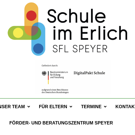
 Schule Im Erlich Spey
67a – 67346 Speyer – Tel. 06232 141760
NSER TEAM
FÜR ELTERN
TERMINE
KONTAK
FÖRDER- UND BERATUNGSZENTRUM SPEYER