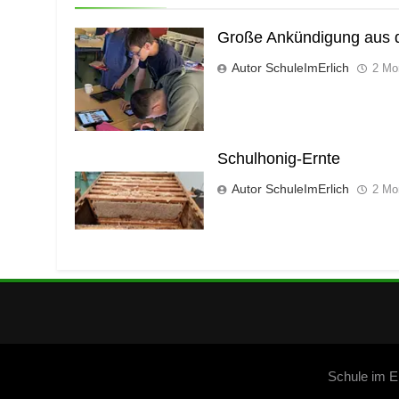
Große Ankündigung aus d
Autor SchuleImErlich
2 Mo
Schulhonig-Ernte
Autor SchuleImErlich
2 Mo
Schule im 