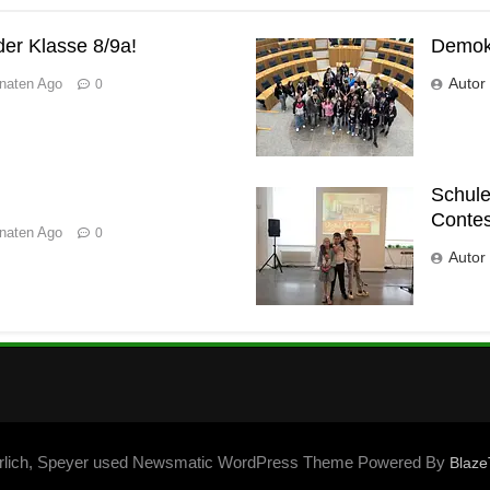
er Klasse 8/9a!
Demokr
Autor
naten Ago
0
Schule 
Contes
naten Ago
0
Autor
Erlich, Speyer used Newsmatic WordPress Theme Powered By
Blaz