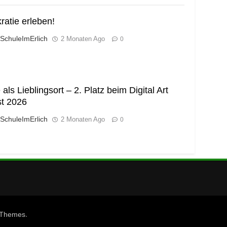
atie erleben!
 SchuleImErlich
2 Monaten Ago
0
als Lieblingsort – 2. Platz beim Digital Art
t 2026
 SchuleImErlich
2 Monaten Ago
0
.
eThemes