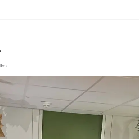
r
ins